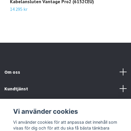
Kabelansluten Vantage Pro2 (6152CEU)
K
s
14 295 kr
2
Om oss
Kundtjänst
Kundservice
Vi använder cookies
Sociala medier
Vi använder cookies för att anpassa det innehåll som
visas för dig och för att du ska få bästa tänkbara