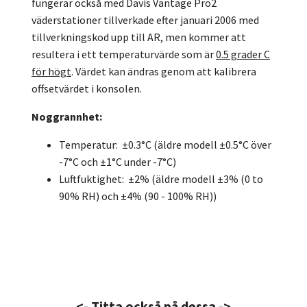
fungerar också med Davis Vantage Pro2
väderstationer tillverkade efter januari 2006 med
tillverkningskod upp till AR, men kommer att
resultera i ett temperaturvärde som är
0.5 grader C
för högt
. Värdet kan ändras genom att kalibrera
offsetvärdet i konsolen.
Noggrannhet:
Temperatur: ±0.3°C (äldre modell ±0.5°C över
-7°C och ±1°C under -7°C)
Luftfuktighet: ±2% (äldre modell ±3% (0 to
90% RH) och ±4% (90 - 100% RH))