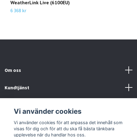
WeatherLink Live (6100EU)
W
6 368 kr
6
Om oss
Kundtjänst
Kundservice
Vi använder cookies
Sociala medier
Vi använder cookies för att anpassa det innehåll som
visas för dig och för att du ska få bästa tänkbara
upplevelse när du handlar hos oss.