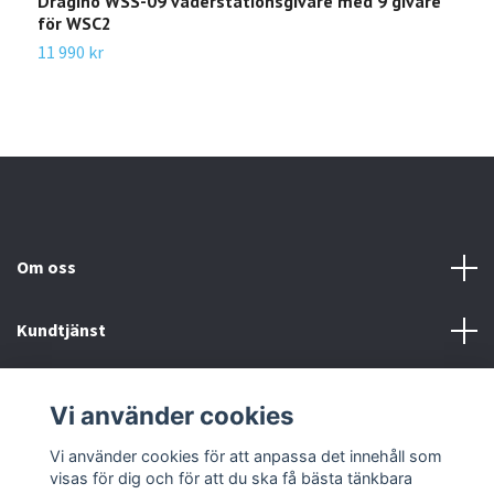
Dragino WSS-09 väderstationsgivare med 9 givare
D
för WSC2
v
11 990 kr
2
Om oss
Kundtjänst
Kundservice
Vi använder cookies
Sociala medier
Vi använder cookies för att anpassa det innehåll som
visas för dig och för att du ska få bästa tänkbara