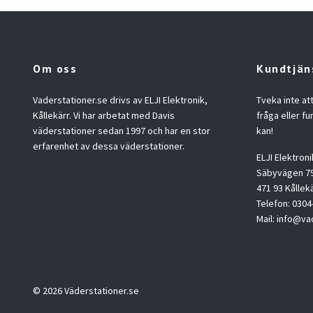
Om oss
Kundtjän
Vaderstationer.se drivs av ELJI Elektronik,
Tveka inte at
Kållekärr. Vi har arbetat med Davis
fråga eller fu
väderstationer sedan 1997 och har en stor
kan!
erfarenhet av dessa väderstationer.
ELJI Elektroni
Säbyvägen 7
471 93 Kållek
Telefon: 030
Mail:
info@vad
© 2026 Väderstationer.se