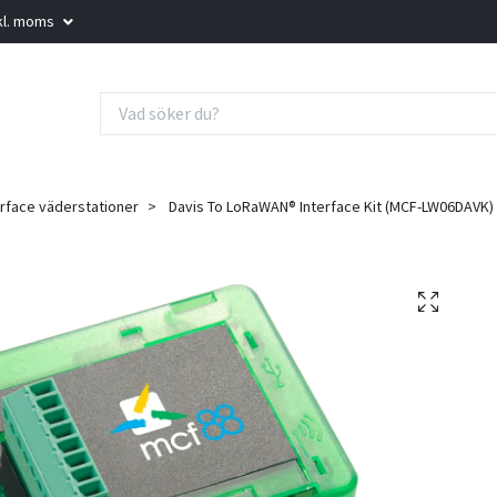
kl. moms
erface väderstationer
Davis To LoRaWAN® Interface Kit (MCF-LW06DAVK)