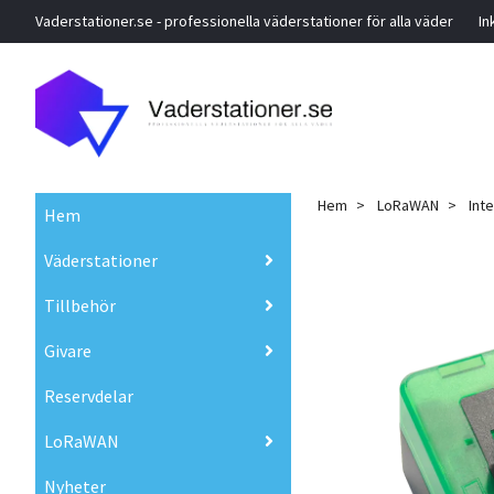
Vaderstationer.se - professionella väderstationer för alla väder
In
Hem
LoRaWAN
Int
Hem
Väderstationer
Tillbehör
Givare
Reservdelar
LoRaWAN
Nyheter