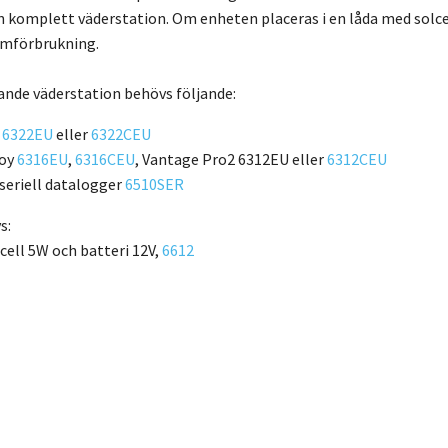
n komplett väderstation. Om enheten placeras i en låda med solcell
ömförbrukning.
rande väderstation behövs följande:
t
6322EU
eller
6322CEU
voy
6316EU
,
6316CEU
, Vantage Pro2 6312EU eller
6312CEU
seriell datalogger
6510SER
s:
cell 5W och batteri 12V,
6612