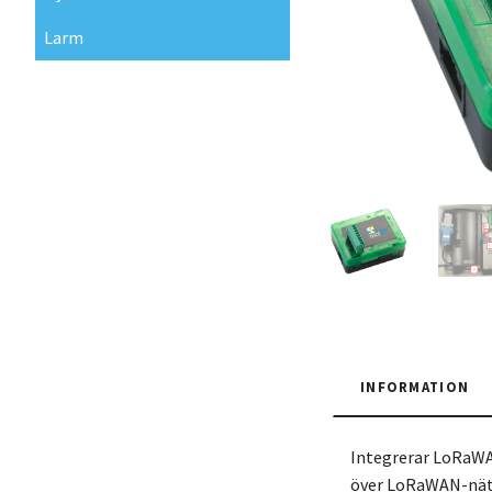
Larm
INFORMATION
Integrerar LoRaWA
över LoRaWAN-näte