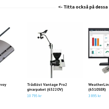
nvoy
Trådlöst Vantage Pro2
WeatherLink
givarpaket (6322OV)
(6510SER)
10 795 kr
3 895 kr