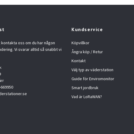
st
Kundservice
t kontakta oss om du har någon
Köpvillkor
ndering. Vi svarar alltid så snabbt vi
Ångra köp / Retur
Kontakt
k
Välj typ av väderstation
9
Guide för Enviromonitor
ärr
4-669950
Smart jordbruk
erstationer.se
Vad är LoRaWAN?