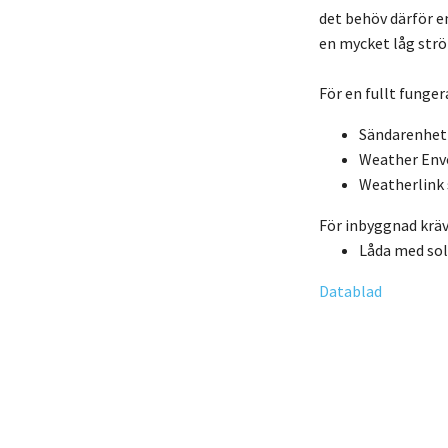
det behöv därför e
en mycket låg str
För en fullt funge
Sändarenhe
Weather En
Weatherlink 
För inbyggnad kräv
Låda med sol
Datablad