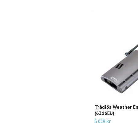
Trådlös Weather E
(6316EU)
5 019 kr