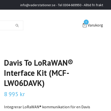
info@vaderstationer.se
- Tel 0304-669950 - Alltid fri frakt
0
Varukorg
Davis To LoRaWAN®
Interface Kit (MCF-
LW06DAVK)
8 995 kr
Integrerar LoRaWAN® kommunikation för en Davis