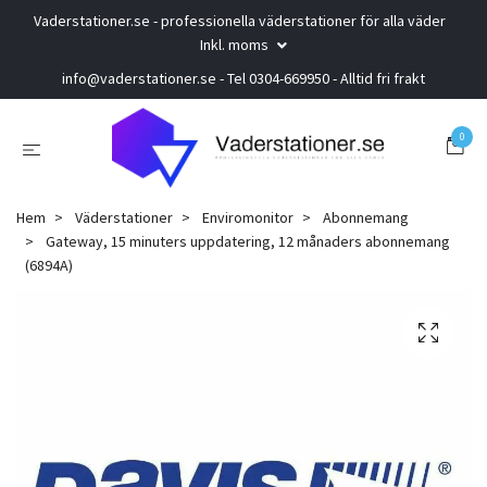
Vaderstationer.se - professionella väderstationer för alla väder
Inkl. moms
info@vaderstationer.se
- Tel 0304-669950 - Alltid fri frakt
0
Hem
Väderstationer
Enviromonitor
Abonnemang
Gateway, 15 minuters uppdatering, 12 månaders abonnemang
(6894A)