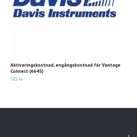
Aktiveringskostnad, engångskostnad för Vantage
G
Connect (6645)
a
565 kr
5